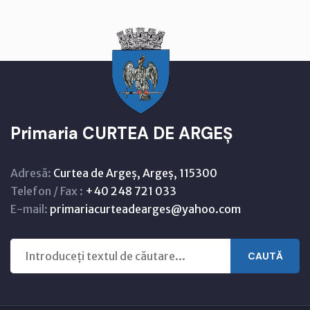
Primaria CURTEA DE ARGEȘ
Adresă:
Curtea de Argeș, Argeș, 115300
Telefon / Fax :
+40 248 721 033
E-mail:
primariacurteadearges@yahoo.com
CAUTĂ