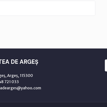
TEA DE ARGEȘ
geș, Argeș, 115300
8 721 033
teadearges@yahoo.com