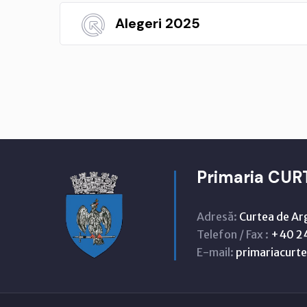
Alegeri 2025
Primaria CUR
Adresă:
Curtea de Ar
Telefon / Fax :
+40 24
E-mail:
primariacur