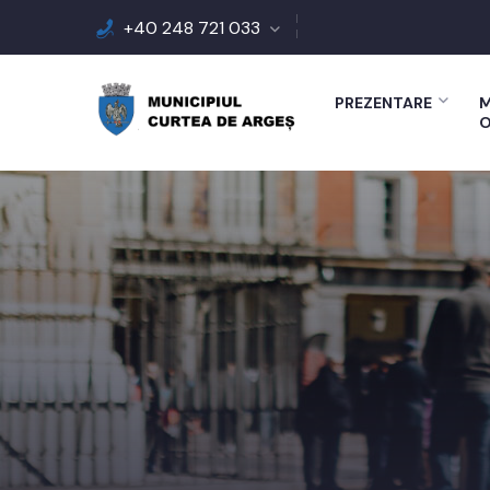
+40 248 721 033
PREZENTARE
M
O