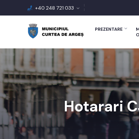
+40 248 721 033
PREZENTARE
M
O
Hotarari C