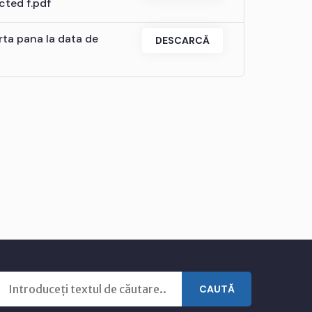
cted f.pdf
erta pana la data de
DESCARCĂ
CAUTĂ