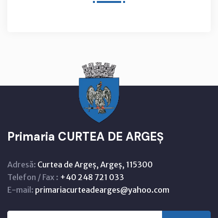
Primaria CURTEA DE ARGEȘ
Adresă:
Curtea de Argeș, Argeș, 115300
Telefon / Fax :
+40 248 721 033
E-mail:
primariacurteadearges@yahoo.com