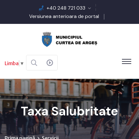
+40 248 721 033
Versiunea anterioara de portal
Limba
▼
Taxa Salubritate
Prima pagină
Servicii