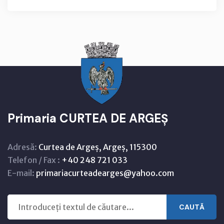
Primaria CURTEA DE ARGEȘ
Adresă:
Curtea de Argeș, Argeș, 115300
Telefon / Fax :
+40 248 721 033
E-mail:
primariacurteadearges@yahoo.com
CAUTĂ