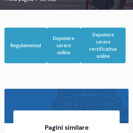
Depunere
Depunere
cerere
Regulamentul
cerere
rectificativa
online
online
Pagini similare