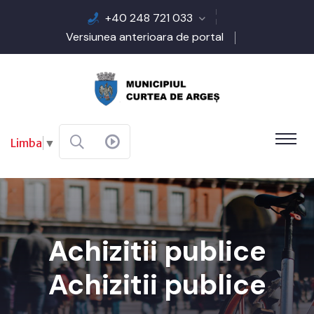
+40 248 721 033
Versiunea anterioara de portal
Limba
▼
Achizitii publice
Achizitii publice