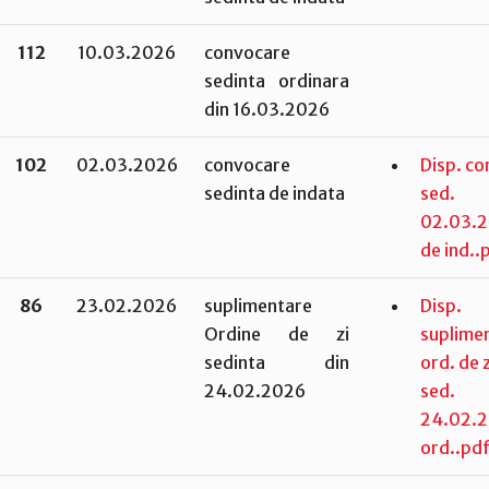
112
10.03.2026
convocare
sedinta ordinara
din 16.03.2026
102
02.03.2026
convocare
Disp. co
sedinta de indata
sed.
02.03.
de ind..
86
23.02.2026
suplimentare
Disp.
Ordine de zi
suplime
sedinta din
ord. de z
24.02.2026
sed.
24.02.
ord..pd