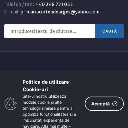
Telefon / Fax :
+40 248 721 033
E-mail:
primariacurteadearges@yahoo.com
CAUTĂ
Copyright © 2021 - 2026 -
Primaria CURTEA DE ARGEȘ
Politica de utilizare
Harta orasului
Link-uri utile
Cookie-uri‎
EcoActive: Citizens for a Sustainable Europe
Site-ul nostru utilizează
EcoActive: Citizens for a Sustainable Europe - Santiago
module cookie și alte
Acceptă
tehnologii similare pentru a
optimiza funcţionalitatea si a
îmbunătăţi experienţa de
navigare.
Află mai multe »