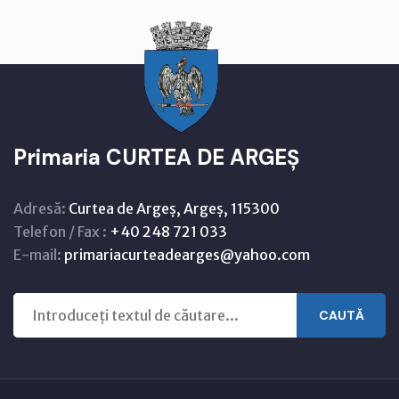
Primaria CURTEA DE ARGEȘ
Adresă:
Curtea de Argeș, Argeș, 115300
Telefon / Fax :
+40 248 721 033
E-mail:
primariacurteadearges@yahoo.com
CAUTĂ