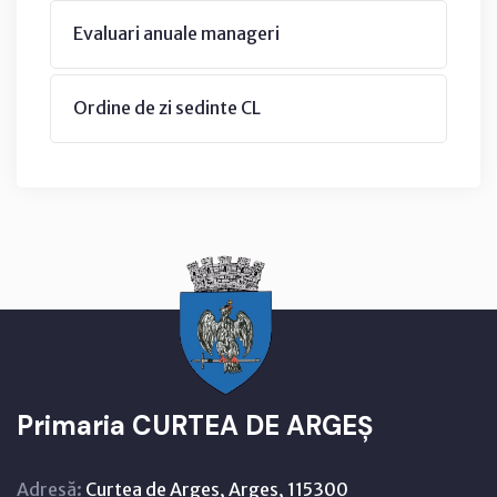
Evaluari anuale manageri
Ordine de zi sedinte CL
Primaria CURTEA DE ARGEȘ
Adresă:
Curtea de Argeș, Argeș, 115300