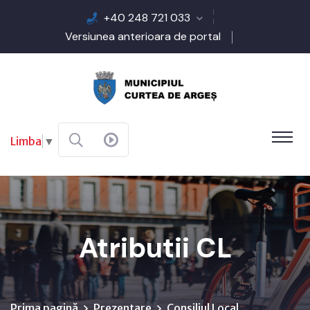
+40 248 721 033
Versiunea anterioara de portal
Limba
▼
Atributii CL
Prima pagină
Prezentare
Consiliul Local