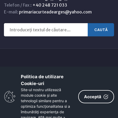
Telefon / Fax :
+40 248 721 033
E-mail:
primariacurteadearges@yahoo.com
CAUTĂ
Copyright © 2021 - 2026 -
Primaria CURTEA DE ARGEȘ
Politica de utilizare
Harta orasului
Link-uri utile
Cookie-uri‎
EcoActive: Citizens for a Sustainable Europe
Site-ul nostru utilizează
EcoActive: Citizens for a Sustainable Europe - Santiago
module cookie și alte
Acceptă
tehnologii similare pentru a
optimiza funcţionalitatea si a
îmbunătăţi experienţa de
navigare.
Află mai multe »