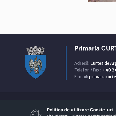
Primaria CUR
Adresă:
Curtea de Ar
Telefon / Fax :
+40 24
E-mail:
primariacur
Politica de utilizare Cookie-uri‎
Site-ul nostru utilizează module cookie și