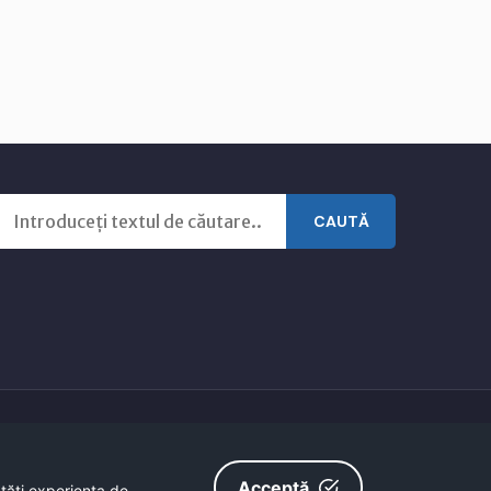
CAUTĂ
Acceptă
ătăţi experienţa de