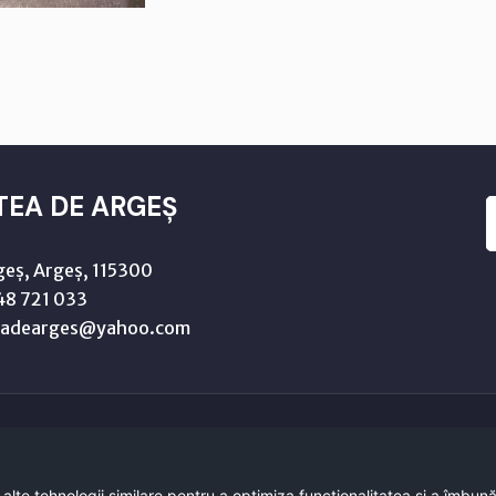
TEA DE ARGEȘ
geș, Argeș, 115300
8 721 033
teadearges@yahoo.com
Copyright © 2021 - 2026 -
Primaria CURTEA DE ARGEȘ
 alte tehnologii similare pentru a optimiza funcţionalitatea si a îmbun