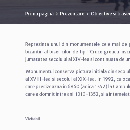
Prima pagină
Prezentare
Obiective si trasee
Reprezinta unul din monumentele cele mai de pr
bizantin al bisericilor de tip "Cruce greaca ins
jumatatea secolului al XIV-lea si continuata de ur
Monumentul conserva pictura initiala din secolul
al XVIII-lea si secolul al XIX-lea. In 1992, cu o
care precizeazaa in 6860 (adica 1352) la Campul
care a domnit intre anii 1310-1352, si a intemei
Vizitabil