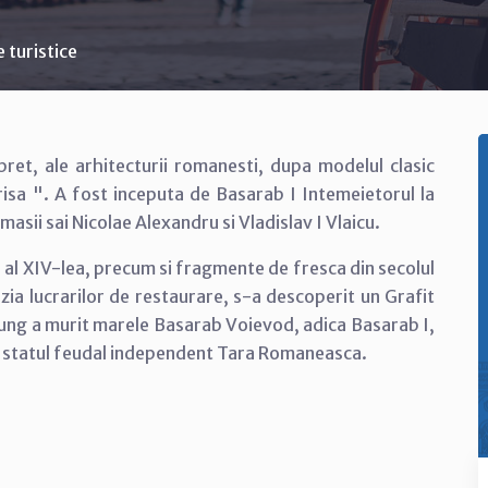
 turistice
et, ale arhitecturii romanesti, dupa modelul clasic
crisa ". A fost inceputa de Basarab I Intemeietorul la
masii sai Nicolae Alexandru si Vladislav I Vlaicu.
 al XIV-lea, precum si fragmente de fresca din secolul
cazia lucrarilor de restaurare, s-a descoperit un Grafit
ung a murit marele Basarab Voievod, adica Basarab I,
at statul feudal independent Tara Romaneasca.