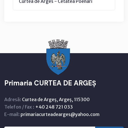
Curtea de Arges - Cetatea Poenari
Primaria CURTEA DE ARGEȘ
Adresă:
Curtea de Argeș, Argeș, 115300
Telefon / Fax :
+40 248 721 033
E-mail:
primariacurteadearges@yahoo.com