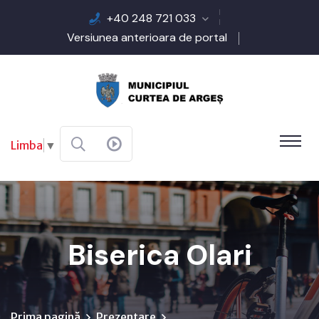
+40 248 721 033
Versiunea anterioara de portal
Limba
▼
Biserica Olari
Prima pagină
Prezentare