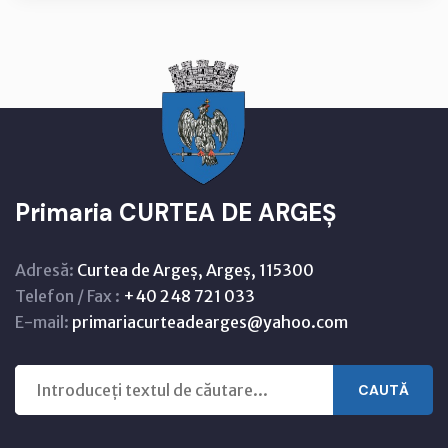
Primaria CURTEA DE ARGEȘ
Adresă:
Curtea de Argeș, Argeș, 115300
Telefon / Fax :
+40 248 721 033
E-mail:
primariacurteadearges@yahoo.com
CAUTĂ