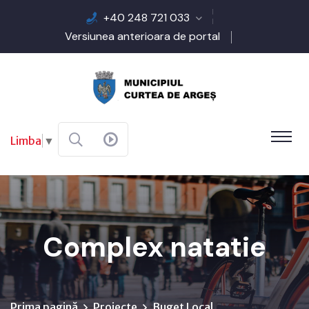
+40 248 721 033
Versiunea anterioara de portal
Limba
▼
Complex natatie
Prima pagină
Proiecte
Buget Local