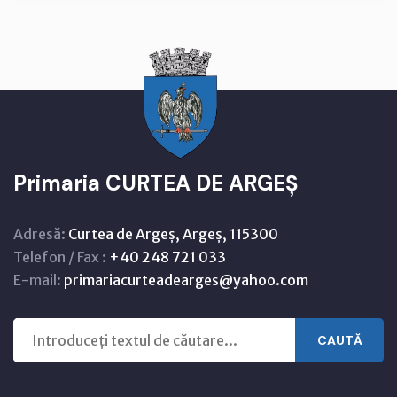
Primaria CURTEA DE ARGEȘ
Adresă:
Curtea de Argeș, Argeș, 115300
Telefon / Fax :
+40 248 721 033
E-mail:
primariacurteadearges@yahoo.com
CAUTĂ