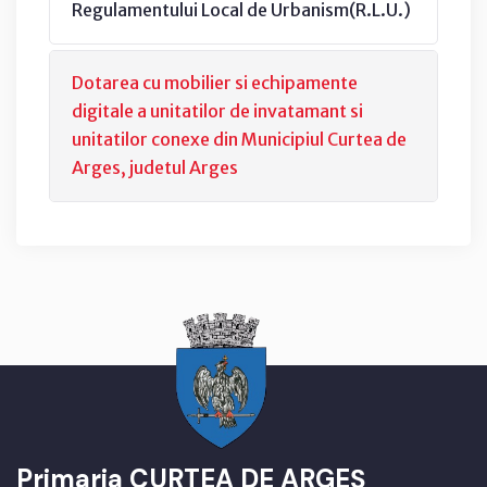
Regulamentului Local de Urbanism(R.L.U.)
Dotarea cu mobilier si echipamente
digitale a unitatilor de invatamant si
unitatilor conexe din Municipiul Curtea de
Arges, judetul Arges
Primaria CURTEA DE ARGEȘ