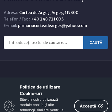
Adresă:
Curtea de Argeș, Argeș, 115300
Telefon / Fax :
+40 248 721 033
E-mail:
primariacurteadearges@yahoo.com
CAUTĂ
Copyright © 2021 - 2026 -
Primaria CURTEA DE ARGEȘ
Politica de utilizare
Harta orasului
Link-uri utile
Cookie-uri‎
EcoActive: Citizens for a Sustainable Europe
Site-ul nostru utilizează
EcoActive: Citizens for a Sustainable Europe - Santiago
module cookie și alte
Acceptă
tehnologii similare pentru a