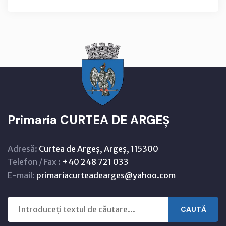
Primaria CURTEA DE ARGEȘ
Adresă:
Curtea de Argeș, Argeș, 115300
Telefon / Fax :
+40 248 721 033
E-mail:
primariacurteadearges@yahoo.com
CAUTĂ