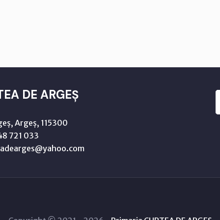
TEA DE ARGEȘ
geș, Argeș, 115300
8 721 033
teadearges@yahoo.com