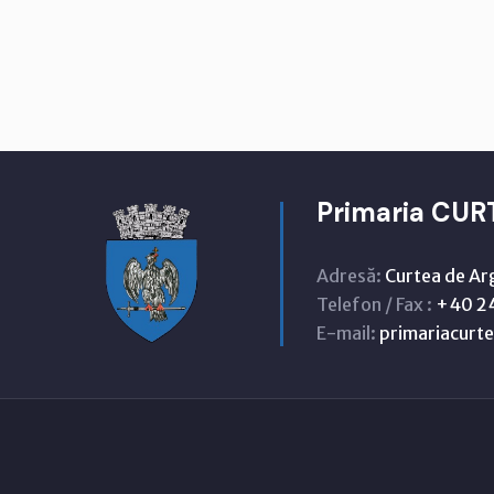
Primaria CUR
Adresă:
Curtea de Ar
Telefon / Fax :
+40 24
E-mail:
primariacur