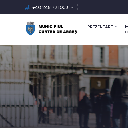
+40 248 721 033
PREZENTARE
M
O