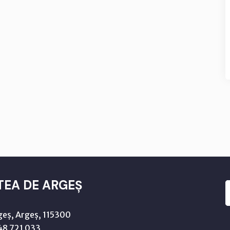
TEA DE ARGEȘ
geș, Argeș, 115300
8 721 033