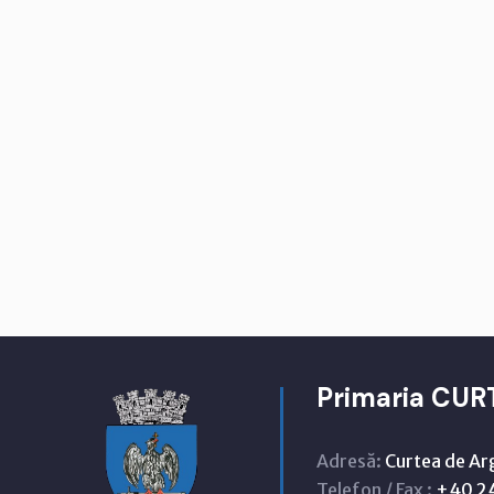
Primaria CUR
Adresă:
Curtea de Ar
Telefon / Fax :
+40 24