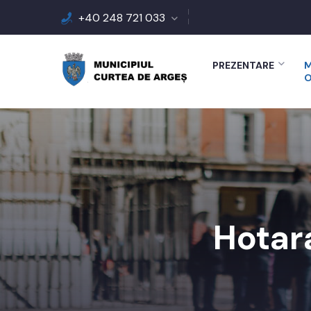
+40 248 721 033
PREZENTARE
M
O
Hotara