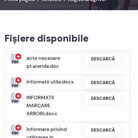
Fișiere disponibile
acte necesare
DESCARCĂ
pt.arenda.doc
Informatii utile.docx
DESCARCĂ
INFORMATII
DESCARCĂ
MARCARE
ARBORI.docx
Informare privind
DESCARCĂ
utilizarea in