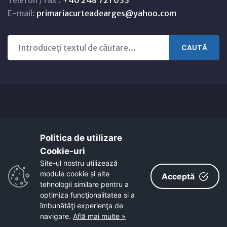
Telefon / Fax :
+40 248 721 033
E-mail:
primariacurteadearges@yahoo.com
CAUTĂ
Copyright © 2021 - 2026 -
Primaria CURTEA DE ARGEȘ
Politica de utilizare
Harta orasului
Link-uri utile
Cookie-uri‎
EcoActive: Citizens for a Sustainable Europe
Site-ul nostru utilizează
EcoActive: Citizens for a Sustainable Europe - Santiago
module cookie și alte
Acceptă
tehnologii similare pentru a
optimiza funcţionalitatea si a
îmbunătăţi experienţa de
navigare.
Află mai multe »