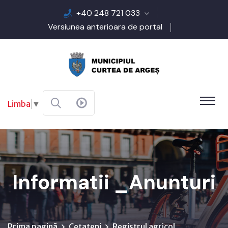
+40 248 721 033
Versiunea anterioara de portal
Limba
▼
Informatii _Anunturi
Prima pagină
Cetateni
Registrul agricol