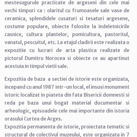
mestesugurule practicate de argeseni din cele mai
vechi timpuri ca : olaritul cu frumoasele sale vase de
ceramica, splendidele cusaturi si tesaturi argesene,
costume populare, obiecte folosite la indeletnicirile
casnice, cultura plantelor, pomicultura, pastoritul,
vanatul, pescuitul, etc. La etajul cladirii este realizata o
expozitie cu lucrari de arta plastica realizate de
pictorul Dumitru Norocea si obiecte ce au apartinut
acestuia in timpul vietii sale.
Expozitia de baza a sectiei de istorie este organizata,
incepand cu anul 1987 intr-un local, el insusi monument
istoric localizat in piateta din fata Bisericii domnesti si
reda pe baza unui bogat material documentar si
arheologic, episoadele cele mai importante din istoria
orasului Curtea de Arges.
Expozitia permanenta de istorie, proiectata tematic si
structural de colectivul muzeului, este organizata in 7