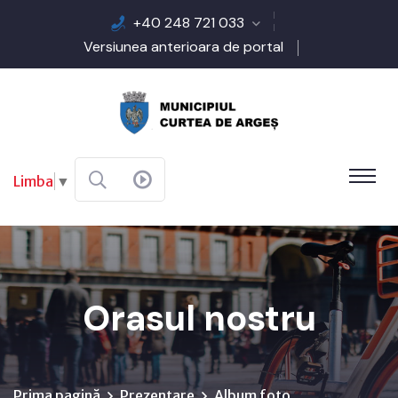
+40 248 721 033
Versiunea anterioara de portal
Limba
▼
Orasul nostru
Prima pagină
Prezentare
Album foto