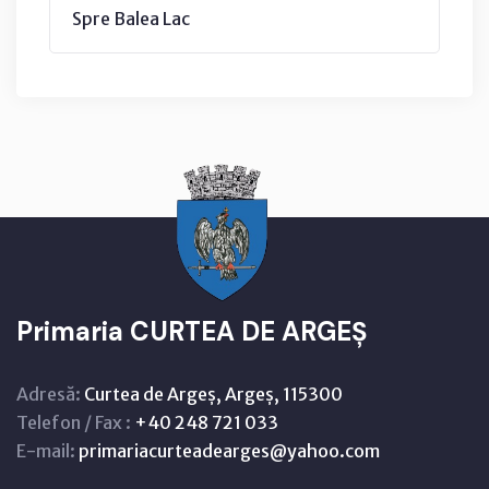
Spre Balea Lac
Primaria CURTEA DE ARGEȘ
Adresă:
Curtea de Argeș, Argeș, 115300
Telefon / Fax :
+40 248 721 033
E-mail:
primariacurteadearges@yahoo.com