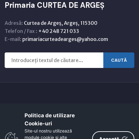
Primaria CURTEA DE ARGEȘ
Adresă:
Curtea de Argeș, Argeș, 115300
Telefon / Fax :
+40 248 721 033
E-mail:
primariacurteadearges@yahoo.com
CAUTĂ
Copyright © 2021 - 2026 -
Primaria CURTEA DE ARGEȘ
Politica de utilizare
Harta orasului
Link-uri utile
Cookie-uri‎
EcoActive: Citizens for a Sustainable Europe
Site-ul nostru utilizează
EcoActive: Citizens for a Sustainable Europe - Santiago
module cookie și alte