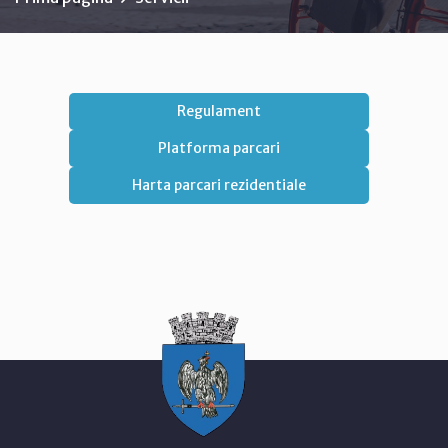
Regulament
Platforma parcari
Harta parcari rezidentiale