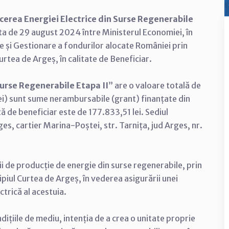
cerea Energiei Electrice din Surse Regenerabile
ata de 29 august 2024 între Ministerul Economiei, în
 și Gestionare a fondurilor alocate României prin
rtea de Argeș, în calitate de Beneficiar.
Surse Regenerabile Etapa II
” are o valoare totală de
ei) sunt sume nerambursabile (grant) finanțate din
ă de beneficiar este de 177.833,51 lei. Sediul
ges, cartier Marina-Poștei, str. Tarnița, jud Arges, nr.
i de producție de energie din surse regenerabile, prin
piul Curtea de Argeș, în vederea asigurării unei
ctrică al acestuia.
dițiile de mediu, intenția de a crea o unitate proprie