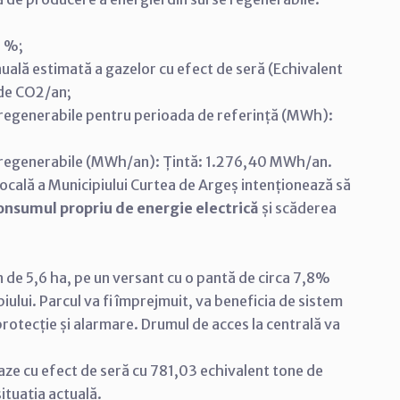
3 %;
uală estimată a gazelor cu efect de seră (Echivalent
 de CO2/an;
e regenerabile pentru perioada de referință (MWh):
e regenerabile (MWh/an): Țintă: 1.276,40 MWh/an.
 locală a Municipiului Curtea de Argeș intenționează să
nsumul propriu de energie electrică
și scăderea
n de 5,6 ha, pe un versant cu o pantă de circa 7,8%
iului. Parcul va fi împrejmuit, va beneficia de sistem
protecție și alarmare. Drumul de acces la centrală va
gaze cu efect de seră cu 781,03 echivalent tone de
ituația actuală.