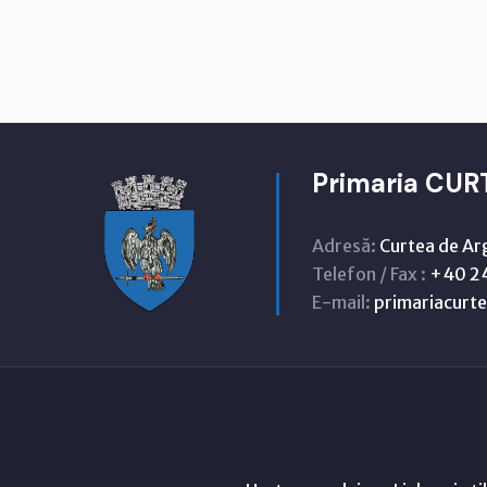
Primaria CUR
Adresă:
Curtea de Ar
Telefon / Fax :
+40 24
E-mail:
primariacur