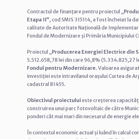
Contractul de finanțare pentru proiectul „
Produ
Etapa II”
, cod SMIS 315114, a fost încheiat la d
calitate de Autoritate Națională de Implementare
Fondul de Modernizare și Primăria Municipiului Cu
Proiectul „
Producerea Energiei Electrice din 
5.512.658,78 lei din care 96,8% (5.334.825,27 l
Fondul pentru Modernizare
. Valoarea asigurat
investiției este intravilanul orașului Curtea de Ar
cadastral 81455.
Obiectivul proiectului
este creșterea capacități
construirea unui parc fotovoltaic de către Munici
ponderi cât mai mari din necesarul de energie ele
În contextul economic actual și luând în calcul con