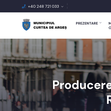
+40 248 721 033
PREZENTARE
M
O
Producerea