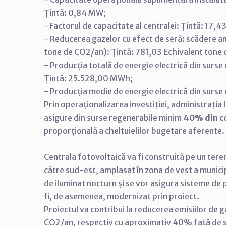
Țintă: 0,84 MW;
-
Factorul de capacitate al centralei: Țintă: 17,4
-
Reducerea gazelor cu efect de seră: scădere an
tone de CO2/an): Țintă: 781,03 Echivalent tone
-
Producția totală de energie electrică din surs
Țintă: 25.528,00 MWh;
-
Producția medie de energie electrică din surs
Prin operaționalizarea investiției, administrația
asigure din surse regenerabile minim
40% din co
proporțională a cheltuielilor bugetare aferente.
Centrala fotovoltaică va fi construită pe un tere
către sud-est, amplasat în zona de vest a municip
de iluminat nocturn și se vor asigura sisteme de 
fi, de asemenea, modernizat prin proiect.
Proiectul va contribui la reducerea emisiilor de 
CO2/an, respectiv cu aproximativ
40% față de s