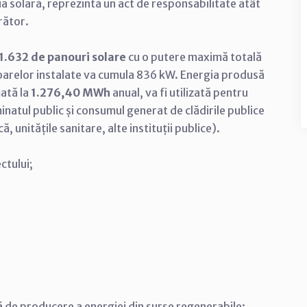
ia solară, reprezintă un act de responsabilitate atât
urător.
1.632 de panouri solare
cu o putere maximă totală
arelor instalate va cumula 836 kW. Energia produsă
mată la
1.276,40 MWh
anual, va fi utilizată pentru
natul public și consumul generat de clădirile publice
, unitățile sanitare, alte instituții publice).
ctului;
 de producere a energiei din surse regenerabile: