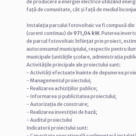
de producere a energiei electrice utilizând energ
față de comunitate, cât și față de mediul înconj
Instalația parcului fotovoltaic va fi compusă din
(curent continuu) de
971,04 kW.
Puterea inverto
de parcul fotovoltaic înființat prin proiect, esti
autoconsumul municipiului, respectiv pentru ilumi
municipale (unitățile școlare, administrația publică
Activitățile principale ale proiectului sunt:
-
Activități efectuate înainte de depunerea proie
-
Managementul proiectului;
-
Realizarea achizițiilor publice;
-
Informarea și publicitatea proiectului;
-
Autorizația de construire;
-
Realizarea investiției de bază;
-
Auditul proiectului
Indicatorii proiectului sunt:
-
Capacitate operațională suplimentară instalată