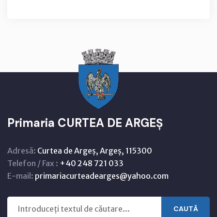
Primaria CURTEA DE ARGEȘ
Adresă:
Curtea de Argeș, Argeș, 115300
Telefon / Fax :
+40 248 721 033
E-mail:
primariacurteadearges@yahoo.com
CAUTĂ