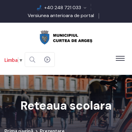
+40 248 721 033
Versiunea anterioara de portal
Limba
▼
Reteaua scolara
Prima pagină
Prezentare