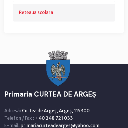
Reteaua scolara
Primaria CURTEA DE ARGEȘ
Adresă:
Curtea de Argeș, Argeș, 115300
Telefon / Fax :
+40 248 721 033
E-mail:
primariacurteadearges@yahoo.com