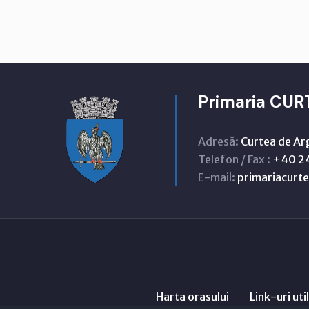
Primaria CUR
Adresă:
Curtea de Ar
Telefon / Fax :
+40 24
E-mail:
primariacur
Harta orasului
Link-uri uti