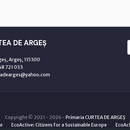
TEA DE ARGEȘ
geș, Argeș, 115300
8 721 033
teadearges@yahoo.com
Copyright © 2021 - 2026 -
Primaria CURTEA DE ARGEȘ
le
EcoActive: Citizens for a Sustainable Europe
EcoAct