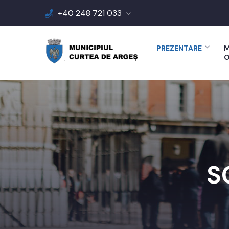
+40 248 721 033
PREZENTARE
M
O
S