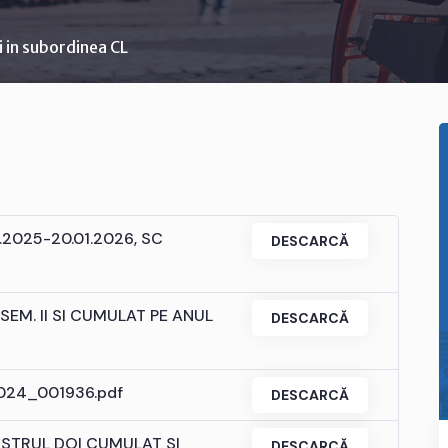
ti in subordinea CL
07.2025-20.01.2026, SC
DESCARCĂ
EM. II SI CUMULAT PE ANUL
DESCARCĂ
 2024_001936.pdf
DESCARCĂ
STRUL DOI CUMULAT SI
DESCARCĂ