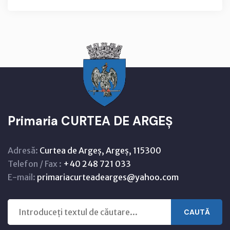
Primaria CURTEA DE ARGEȘ
Adresă:
Curtea de Argeș, Argeș, 115300
Telefon / Fax :
+40 248 721 033
E-mail:
primariacurteadearges@yahoo.com
CAUTĂ