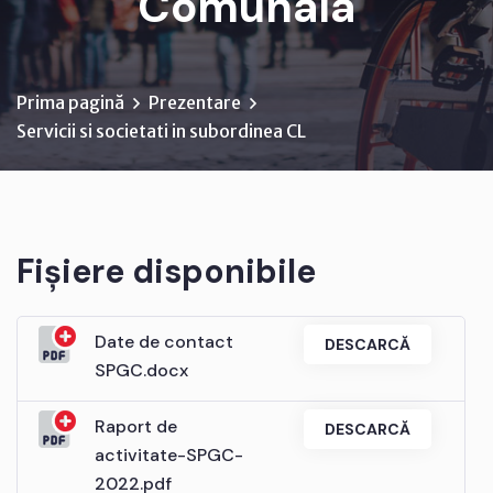
Comunala
Prima pagină
Prezentare
Servicii si societati in subordinea CL
Fișiere disponibile
Date de contact
DESCARCĂ
SPGC.docx
Raport de
DESCARCĂ
activitate-SPGC-
2022.pdf