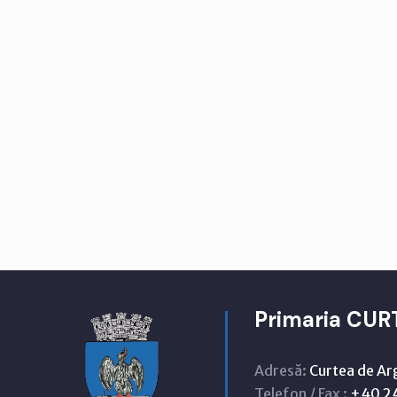
Primaria CUR
Adresă:
Curtea de Ar
Telefon / Fax :
+40 24