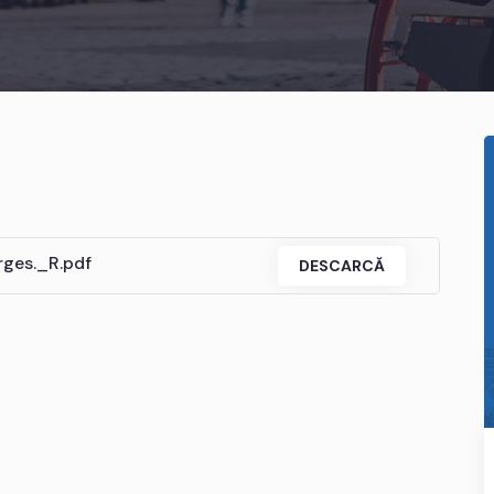
rges._R.pdf
DESCARCĂ