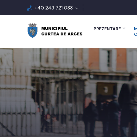
+40 248 721 033
PREZENTARE
M
O