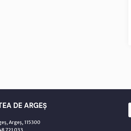
TEA DE ARGEȘ
geș, Argeș, 115300
8 721 033