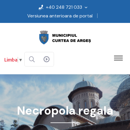
+40 248 721 033
Versiunea anterioara de portal
Limba
▼
Necropola regala